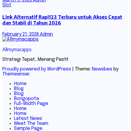
March 9, 2026
Admin
Slot
Link Alternatif Rapi123 Terbaru untuk Akses Cepat
dan Stabil di Tahun 2026
February 21, 2026
Admin
Allmymacapps
Strategi Tepat, Menang Pasti!
Proudly powered by WordPress
|
Theme:
Newsbes
by
Themeansar
.
Home
Blog
Blog
Bongopota
Full-Width Page
Home
Home
Latest News
Meet The Team
Sample Page