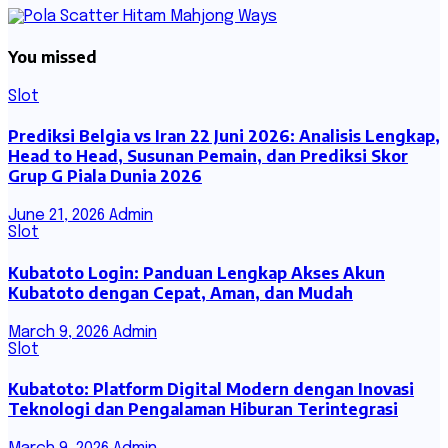
You missed
Slot
Prediksi Belgia vs Iran 22 Juni 2026: Analisis Lengkap,
Head to Head, Susunan Pemain, dan Prediksi Skor
Grup G Piala Dunia 2026
June 21, 2026
Admin
Slot
Kubatoto Login: Panduan Lengkap Akses Akun
Kubatoto dengan Cepat, Aman, dan Mudah
March 9, 2026
Admin
Slot
Kubatoto: Platform Digital Modern dengan Inovasi
Teknologi dan Pengalaman Hiburan Terintegrasi