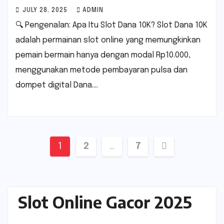
JULY 28, 2025
ADMIN
🔍 Pengenalan: Apa Itu Slot Dana 10K? Slot Dana 10K
adalah permainan slot online yang memungkinkan
pemain bermain hanya dengan modal Rp10.000,
menggunakan metode pembayaran pulsa dan
dompet digital Dana.…
Posts
1
2
…
7
pagination
Slot Online Gacor 2025