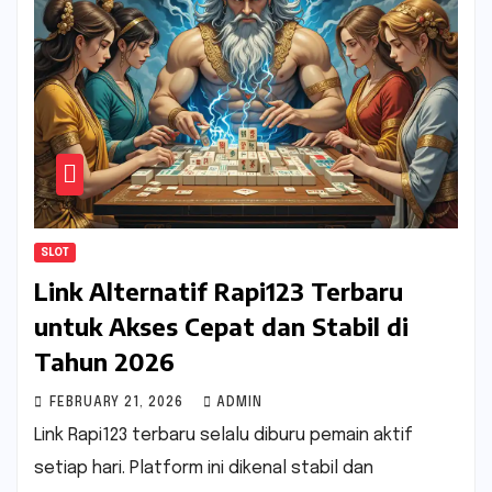
SLOT
Link Alternatif Rapi123 Terbaru
untuk Akses Cepat dan Stabil di
Tahun 2026
FEBRUARY 21, 2026
ADMIN
Link Rapi123 terbaru selalu diburu pemain aktif
setiap hari. Platform ini dikenal stabil dan