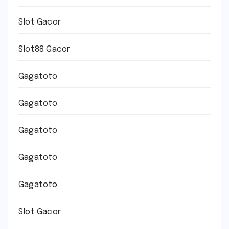
Slot Gacor
Slot88 Gacor
Gagatoto
Gagatoto
Gagatoto
Gagatoto
Gagatoto
Slot Gacor