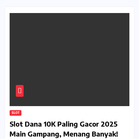
SLOT
Slot Dana 10K Paling Gacor 2025
Main Gampang, Menang Banyak!