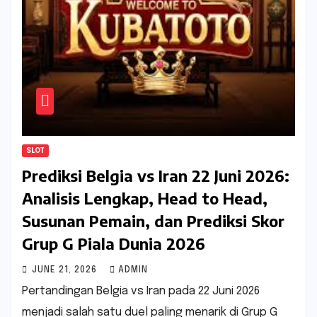
SLOT
Prediksi Belgia vs Iran 22 Juni 2026:
Analisis Lengkap, Head to Head,
Susunan Pemain, dan Prediksi Skor
Grup G Piala Dunia 2026
JUNE 21, 2026
ADMIN
Pertandingan Belgia vs Iran pada 22 Juni 2026
menjadi salah satu duel paling menarik di Grup G