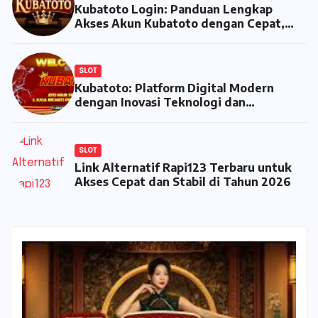
Kubatoto Login: Panduan Lengkap
Akses Akun Kubatoto dengan Cepat,
Aman, dan Mudah
SLOT
Kubatoto: Platform Digital Modern
dengan Inovasi Teknologi dan
Pengalaman Hiburan Terintegrasi
SLOT
Link Alternatif Rapi123 Terbaru untuk
Akses Cepat dan Stabil di Tahun 2026