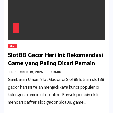
SLOT
Slot88 Gacor Hari Ini: Rekomendasi
Game yang Paling Dicari Pemain
DECEMBER 19, 2025
ADMIN
Gambaran Umum Slot Gacor di Slot88 Istilah slot88
gacor hari ini telah menjadi kata kunci populer di
kalangan pemain slot online. Banyak pemain aktif
mencari daftar slot gacor Slot88, game…