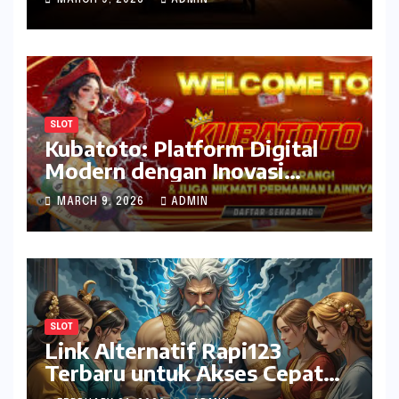
Aman, dan Mudah
SLOT
Kubatoto: Platform Digital
Modern dengan Inovasi
Teknologi dan Pengalaman
MARCH 9, 2026
ADMIN
Hiburan Terintegrasi
SLOT
Link Alternatif Rapi123
Terbaru untuk Akses Cepat
dan Stabil di Tahun 2026