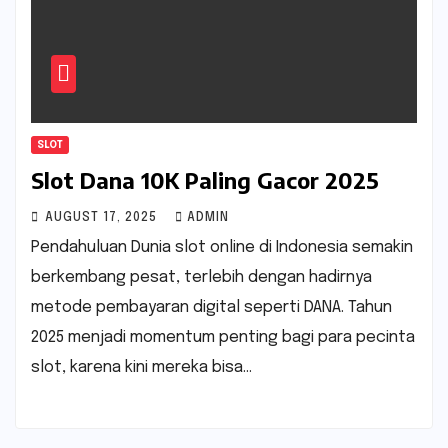
SLOT
Slot Dana 10K Paling Gacor 2025
AUGUST 17, 2025
ADMIN
Pendahuluan Dunia slot online di Indonesia semakin
berkembang pesat, terlebih dengan hadirnya
metode pembayaran digital seperti DANA. Tahun
2025 menjadi momentum penting bagi para pecinta
slot, karena kini mereka bisa…