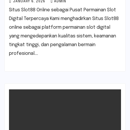
JANUARY 6, 2026
ADMIN
Situs Slot88 Online sebagai Pusat Permainan Slot
Digital Terpercaya Kami menghadirkan Situs Slot88
online sebagai platform permainan slot digital
yang mengedepankan kualitas sistem, keamanan
tingkat tinggi, dan pengalaman bermain
profesional.…