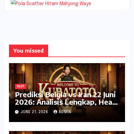
You missed
SLOT
Prediksi Belgia vs Iran 22 Juni
2026: Analisis Lengkap, Head
to Head, Susunan Pemain, dan
JUNE 21, 2026
ADMIN
Prediksi Skor Grup G Piala
Dunia 2026