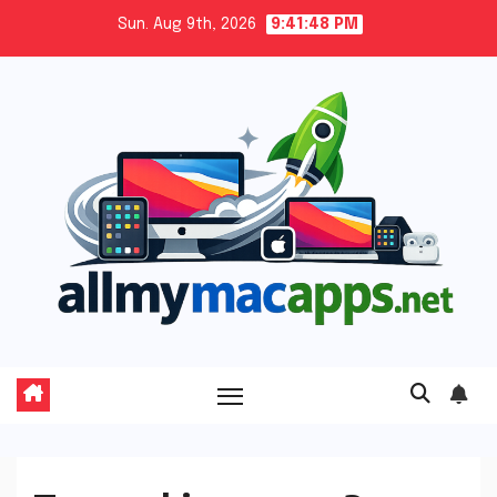
Skip
Sun. Aug 9th, 2026
9:41:48 PM
to
content