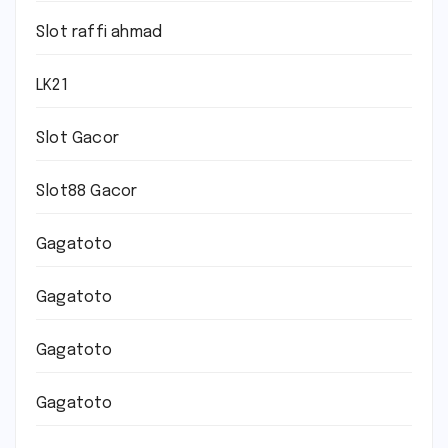
Slot raffi ahmad
LK21
Slot Gacor
Slot88 Gacor
Gagatoto
Gagatoto
Gagatoto
Gagatoto