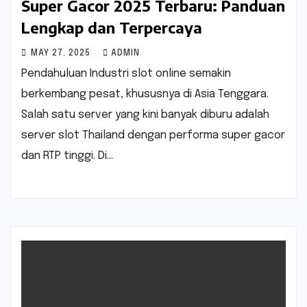
Super Gacor 2025 Terbaru: Panduan
Lengkap dan Terpercaya
MAY 27, 2025
ADMIN
Pendahuluan Industri slot online semakin
berkembang pesat, khususnya di Asia Tenggara.
Salah satu server yang kini banyak diburu adalah
server slot Thailand dengan performa super gacor
dan RTP tinggi. Di…