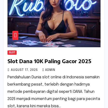
SLOT
Slot Dana 10K Paling Gacor 2025
AUGUST 17, 2025
ADMIN
Pendahuluan Dunia slot online di Indonesia semakin
berkembang pesat, terlebih dengan hadirnya
metode pembayaran digital seperti DANA. Tahun
2025 menjadi momentum penting bagi para pecinta
slot, karena kini mereka bisa…