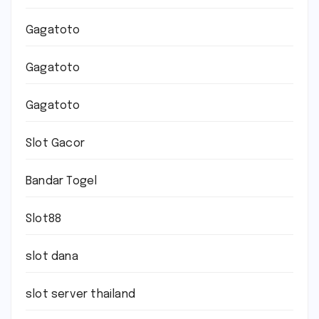
Gagatoto
Gagatoto
Gagatoto
Slot Gacor
Bandar Togel
Slot88
slot dana
slot server thailand