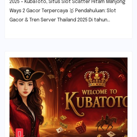
2025 – KubaToto, Situs Slot Scatter Hitam Mahjong
Ways 2 Gacor Terpercaya 🥇 Pendahuluan: Slot
Gacor & Tren Server Thailand 2025 Di tahun…