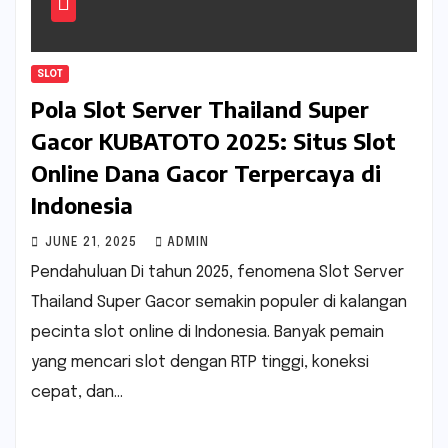
SLOT
Pola Slot Server Thailand Super
Gacor KUBATOTO 2025: Situs Slot
Online Dana Gacor Terpercaya di
Indonesia
JUNE 21, 2025
ADMIN
Pendahuluan Di tahun 2025, fenomena Slot Server
Thailand Super Gacor semakin populer di kalangan
pecinta slot online di Indonesia. Banyak pemain
yang mencari slot dengan RTP tinggi, koneksi
cepat, dan…