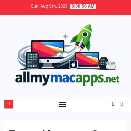
Skip
Sun. Aug 9th, 2026
8:38:57 AM
to
content