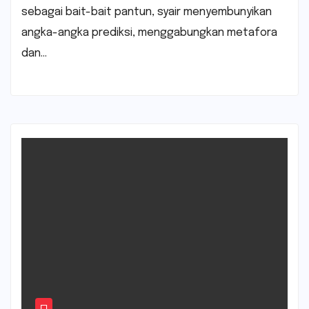
sebagai bait-bait pantun, syair menyembunyikan
angka-angka prediksi, menggabungkan metafora
dan…