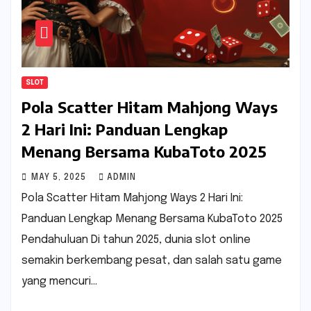
SLOT
Pola Scatter Hitam Mahjong Ways
2 Hari Ini: Panduan Lengkap
Menang Bersama KubaToto 2025
MAY 5, 2025
ADMIN
Pola Scatter Hitam Mahjong Ways 2 Hari Ini:
Panduan Lengkap Menang Bersama KubaToto 2025
Pendahuluan Di tahun 2025, dunia slot online
semakin berkembang pesat, dan salah satu game
yang mencuri…