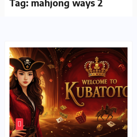
Tag:
mahjong ways 2