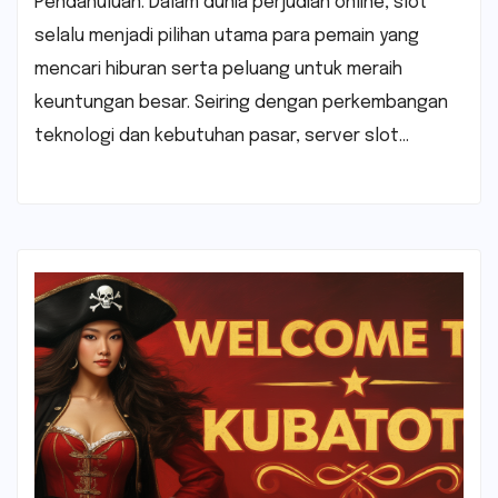
Pendahuluan: Dalam dunia perjudian online, slot
selalu menjadi pilihan utama para pemain yang
mencari hiburan serta peluang untuk meraih
keuntungan besar. Seiring dengan perkembangan
teknologi dan kebutuhan pasar, server slot…