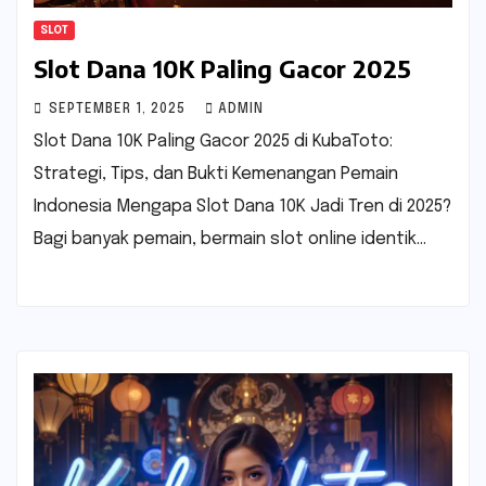
SLOT
Slot Dana 10K Paling Gacor 2025
SEPTEMBER 1, 2025
ADMIN
Slot Dana 10K Paling Gacor 2025 di KubaToto:
Strategi, Tips, dan Bukti Kemenangan Pemain
Indonesia Mengapa Slot Dana 10K Jadi Tren di 2025?
Bagi banyak pemain, bermain slot online identik…